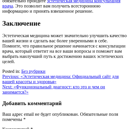
обязательно пройдите
эстетическая медицина консультация
врача
. Это позволит вам получить всестороннюю
информацию и принять взвешенное решение.
Заключение
Эстетическая медицина может значительно улучшить качество
вашей жизни и сделать вас более уверенными в себе.
Помните, что правильное решение начинается с консультации
врача, который ответит на все ваши вопросы и поможет вам
выбрать наилучший путь к достижению ваших эстетических
целей.
Posted in:
Без рубрики
Навигация
Previous:
«Эстетическая медицина: Официальный сайт для
вашей красоты и здоровья»
по
Next:
«Функциональный диагност: кто это и чем он
записям
занимается?»
Добавить комментарий
Ваш адрес email не будет опубликован.
Обязательные поля
помечены
*