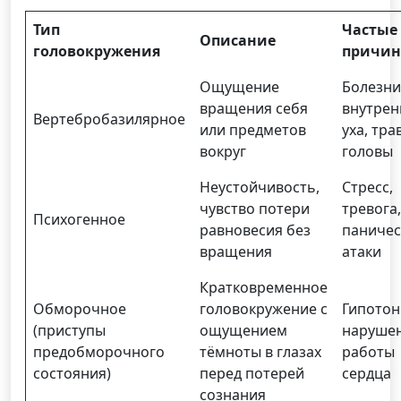
Тип
Частые
Описание
головокружения
причи
Ощущение
Болезни
вращения себя
внутрен
Вертебробазилярное
или предметов
уха, тр
вокруг
головы
Неустойчивость,
Стресс,
чувство потери
тревога,
Психогенное
равновесия без
паничес
вращения
атаки
Кратковременное
Обморочное
головокружение с
Гипотон
(приступы
ощущением
наруше
предобморочного
тёмноты в глазах
работы
состояния)
перед потерей
сердца
сознания