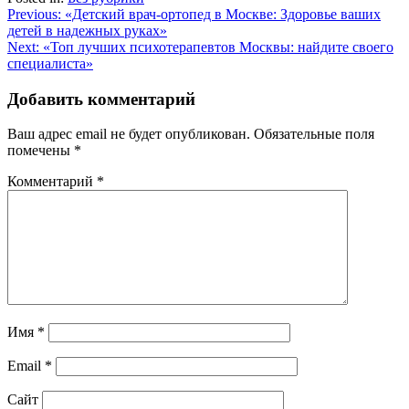
Навигация
Previous:
«Детский врач-ортопед в Москве: Здоровье ваших
детей в надежных руках»
по
Next:
«Топ лучших психотерапевтов Москвы: найдите своего
записям
специалиста»
Добавить комментарий
Ваш адрес email не будет опубликован.
Обязательные поля
помечены
*
Комментарий
*
Имя
*
Email
*
Сайт