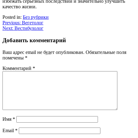
избежать серьёзных последствий и значительно улучшить
качество жизни.
Posted in:
Без рубрики
Навигация
Previous:
Вегетолог
Next:
Вестибулолог
по
записям
Добавить комментарий
Ваш адрес email не будет опубликован.
Обязательные поля
помечены
*
Комментарий
*
Имя
*
Email
*