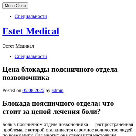
Menu
Close
Специальности
Skip
Estet Medical
to
content
Эстет Медикал
Специальности
Цена блокады поясничного отдела
позвоночника
Posted on
05.08.2025
by
admin
Блокада поясничного отдела: что
стоит за ценой лечения боли?
Боль в поясничном отделе позвоночника — распространенная
проблема, с которой сталкивается огромное количество людей
по всему миру. Для многих она становится настоящим