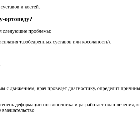
уставов и костей.
гу-ортопеду?
ся следующие проблемы:
сплазия тазобедренных суставов или косолапость).
.
емы с движением, врач проведет диагностику, определит причины
 степень деформации позвоночника и разработает план лечения,
е вмешательство.