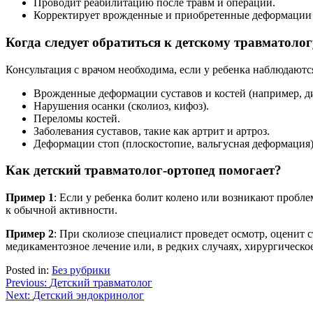
Проводит реабилитацию после травм и операций.
Корректирует врожденные и приобретенные деформации с
Когда следует обратиться к детскому травматоло
Консультация с врачом необходима, если у ребенка наблюдают
Врожденные деформации суставов и костей (например, ди
Нарушения осанки (сколиоз, кифоз).
Переломы костей.
Заболевания суставов, такие как артрит и артроз.
Деформации стоп (плоскостопие, вальгусная деформация)
Как детский травматолог-ортопед помогает?
Пример 1
: Если у ребенка болит колено или возникают пробл
к обычной активности.
Пример 2
: При сколиозе специалист проведет осмотр, оценит
медикаментозное лечение или, в редких случаях, хирургическо
Posted in:
Без рубрики
Навигация
Previous:
Детский травматолог
Next:
Детский эндокринолог
по