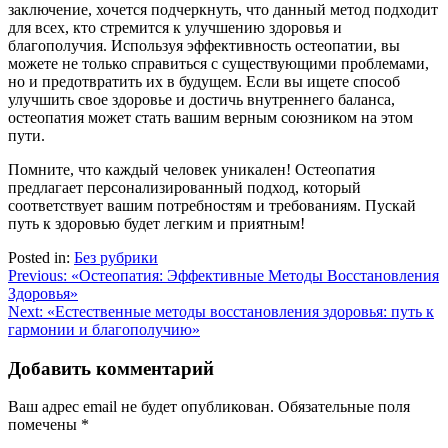
заключение, хочется подчеркнуть, что данный метод подходит
для всех, кто стремится к улучшению здоровья и
благополучия. Используя эффективность остеопатии, вы
можете не только справиться с существующими проблемами,
но и предотвратить их в будущем. Если вы ищете способ
улучшить свое здоровье и достичь внутреннего баланса,
остеопатия может стать вашим верным союзником на этом
пути.
Помните, что каждый человек уникален! Остеопатия
предлагает персонализированный подход, который
соответствует вашим потребностям и требованиям. Пускай
путь к здоровью будет легким и приятным!
Posted in:
Без рубрики
Навигация
Previous:
«Остеопатия: Эффективные Методы Восстановления
Здоровья»
по
Next:
«Естественные методы восстановления здоровья: путь к
записям
гармонии и благополучию»
Добавить комментарий
Ваш адрес email не будет опубликован.
Обязательные поля
помечены
*