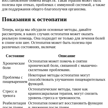
восстановление обмена веществ. Такая терапия может быть
полезна при отеках, проблемах с иммунной системой, а также
для поддержания общего благополучия организма.
Показания к остеопатии
Теперь, когда мы обсудили основные методы, давайте
рассмотрим, в каких случаях остеопатия может оказать
реальную помощь. Она подходит не только для лечения болей
в спине или шее. Остеопатия может быть полезна при
различных состояниях, включая:
Состояние
Описание
Остеопатия может помочь в снятии
Хронические
хронической боли, связанной с мышечно-
боли
скелетными проблемами.
Некоторые методы остеопатии могут
Проблемы с
способствовать улучшению пищеварительных
пищеварением
функций.
Остеопатические методы, такие как
Стресс и
краниосакральная терапия, могут снизить
тревога
уровень стресса и тревожности.
Реабилитация
Остеопатия помогает восстановить функции
после травм
и движения после травм.