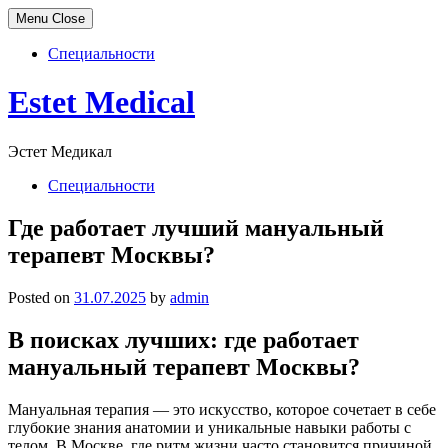
Menu
Close
Специальности
Skip
Estet Medical
to
content
Эстет Медикал
Специальности
Где работает лучший мануальный
терапевт Москвы?
Posted on
31.07.2025
by
admin
В поисках лучших: где работает
мануальный терапевт Москвы?
Мануальная терапия — это искусство, которое сочетает в себе
глубокие знания анатомии и уникальные навыки работы с
телом. В Москве, где ритм жизни часто становится причиной