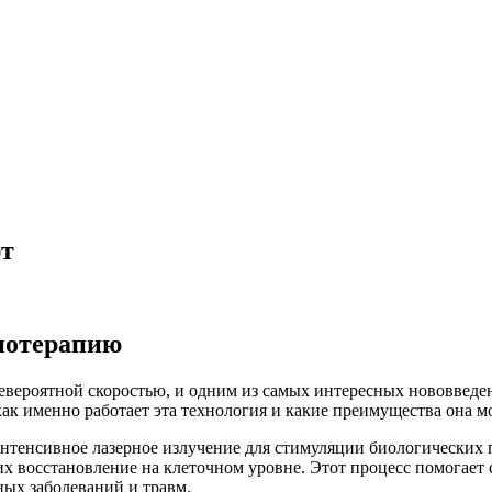
ют
иотерапию
вероятной скоростью, и одним из самых интересных нововведен
как именно работает эта технология и какие преимущества она 
интенсивное лазерное излучение для стимуляции биологических п
х восстановление на клеточном уровне. Этот процесс помогает 
ных заболеваний и травм.