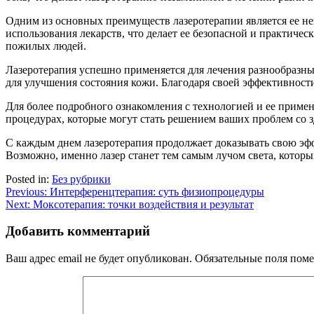
Одним из основных преимуществ лазеротерапии является ее неи
использования лекарств, что делает ее безопасной и практичес
пожилых людей.
Лазеротерапия успешно применяется для лечения разнообразных
для улучшения состояния кожи. Благодаря своей эффективности 
Для более подробного ознакомления с технологией и ее приме
процедурах, которые могут стать решением ваших проблем со з
С каждым днем лазеротерапия продолжает доказывать свою эф
Возможно, именно лазер станет тем самым лучом света, которы
Posted in:
Без рубрики
Навигация
Previous:
Интерференцтерапия: суть физиопроцедуры
Next:
Моксотерапия: точки воздействия и результат
по
записям
Добавить комментарий
Ваш адрес email не будет опубликован.
Обязательные поля пом