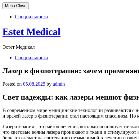
Menu
Close
Специальности
Skip
Estet Medical
to
content
Эстет Медикал
Специальности
Лазер в физиотерапии: зачем применя
Posted on
05.08.2025
by
admin
Свет надежды: как лазеры меняют физ
В современном мире медицинские технологии развиваются с не
и врачей лазер в физиотерапии стал настоящим спасением. Но 
Лазеротерапия – это метод лечения, который использует низко
что световые волны лазера проникают в ткани и стимулируют и
боль, что делает лазеротерапию незаменимой в лечении различ