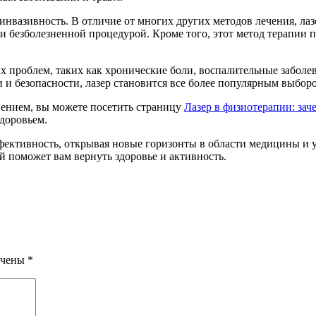
нвазивность. В отличие от многих других методов лечения, лаз
ки безболезненной процедурой. Кроме того, этот метод терапии п
 проблем, таких как хронические боли, воспалительные заболев
и безопасности, лазер становится все более популярным выбором
нением, вы можете посетить страницу
Лазер в физиотерапии: за
доровьем.
фективность, открывая новые горизонты в области медицины и 
й поможет вам вернуть здоровье и активность.
ечены
*