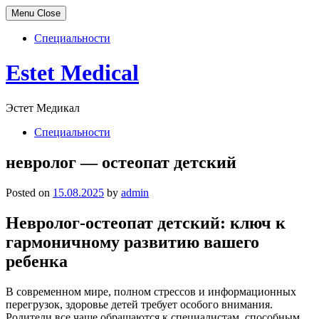
Menu
Close
Специальности
Skip
Estet Medical
to
content
Эстет Медикал
Специальности
невролог — остеопат детский
Posted on
15.08.2025
by
admin
Невролог-остеопат детский: ключ к
гармоничному развитию вашего
ребенка
В современном мире, полном стрессов и информационных
перегрузок, здоровье детей требует особого внимания.
Родители все чаще обращаются к специалистам, способным