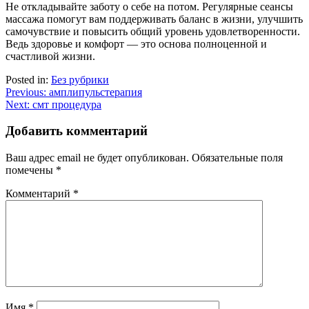
Не откладывайте заботу о себе на потом. Регулярные сеансы
массажа помогут вам поддерживать баланс в жизни, улучшить
самочувствие и повысить общий уровень удовлетворенности.
Ведь здоровье и комфорт — это основа полноценной и
счастливой жизни.
Posted in:
Без рубрики
Навигация
Previous:
амплипульстерапия
Next:
смт процедура
по
записям
Добавить комментарий
Ваш адрес email не будет опубликован.
Обязательные поля
помечены
*
Комментарий
*
Имя
*