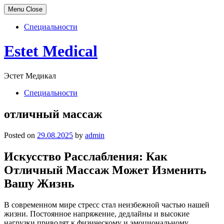
Menu
Close
Специальности
Skip
Estet Medical
to
content
Эстет Медикал
Специальности
отличный массаж
Posted on
29.08.2025
by
admin
Искусство Расслабления: Как
Отличный Массаж Может Изменить
Вашу Жизнь
В современном мире стресс стал неизбежной частью нашей
жизни. Постоянное напряжение, дедлайны и высокие
нагрузки приводят к физическому и эмоциональному