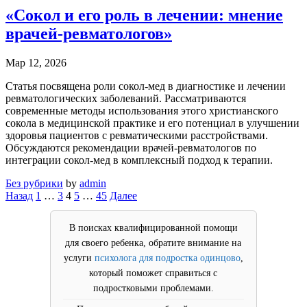
«Сокол и его роль в лечении: мнение
врачей-ревматологов»
Мар 12, 2026
Статья посвящена роли сокол-мед в диагностике и лечении
ревматологических заболеваний. Рассматриваются
современные методы использования этого христианского
сокола в медицинской практике и его потенциал в улучшении
здоровья пациентов с ревматическими расстройствами.
Обсуждаются рекомендации врачей-ревматологов по
интеграции сокол-мед в комплексный подход к терапии.
Без рубрики
by
admin
Пагинация
Назад
1
…
3
4
5
…
45
Далее
записей
В поисках квалифицированной помощи
для своего ребенка, обратите внимание на
услуги
психолога для подростка одинцово
,
который поможет справиться с
подростковыми проблемами.