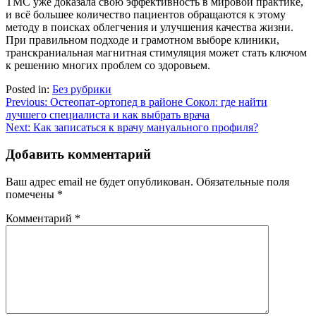
ТМС уже доказала свою эффективность в мировой практике,
и всё большее количество пациентов обращаются к этому
методу в поисках облегчения и улучшения качества жизни.
При правильном подходе и грамотном выборе клиники,
транскраниальная магнитная стимуляция может стать ключом
к решению многих проблем со здоровьем.
Posted in:
Без рубрики
Навигация
Previous:
Остеопат-ортопед в районе Сокол: где найти
лучшего специалиста и как выбрать врача
по
Next:
Как записаться к врачу мануального профиля?
записям
Добавить комментарий
Ваш адрес email не будет опубликован.
Обязательные поля
помечены
*
Комментарий
*