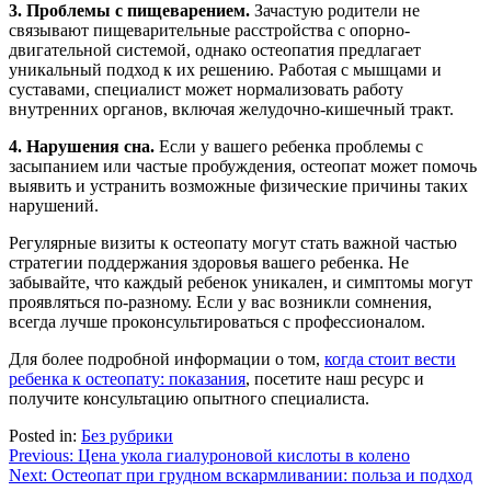
3. Проблемы с пищеварением.
Зачастую родители не
связывают пищеварительные расстройства с опорно-
двигательной системой, однако остеопатия предлагает
уникальный подход к их решению. Работая с мышцами и
суставами, специалист может нормализовать работу
внутренних органов, включая желудочно-кишечный тракт.
4. Нарушения сна.
Если у вашего ребенка проблемы с
засыпанием или частые пробуждения, остеопат может помочь
выявить и устранить возможные физические причины таких
нарушений.
Регулярные визиты к остеопату могут стать важной частью
стратегии поддержания здоровья вашего ребенка. Не
забывайте, что каждый ребенок уникален, и симптомы могут
проявляться по-разному. Если у вас возникли сомнения,
всегда лучше проконсультироваться с профессионалом.
Для более подробной информации о том,
когда стоит вести
ребенка к остеопату: показания
, посетите наш ресурс и
получите консультацию опытного специалиста.
Posted in:
Без рубрики
Навигация
Previous:
Цена укола гиалуроновой кислоты в колено
Next:
Остеопат при грудном вскармливании: польза и подход
по