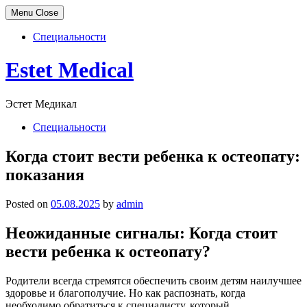
Menu
Close
Специальности
Skip
Estet Medical
to
content
Эстет Медикал
Специальности
Когда стоит вести ребенка к остеопату:
показания
Posted on
05.08.2025
by
admin
Неожиданные сигналы: Когда стоит
вести ребенка к остеопату?
Родители всегда стремятся обеспечить своим детям наилучшее
здоровье и благополучие. Но как распознать, когда
необходимо обратиться к специалисту, который