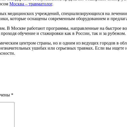
урсом
Москва – травматолог
.
ных медицинских учреждений, специализирующихся на лечении 
ники, которые оснащены современным оборудованием и предлаг
авм. В Москве работают программы, направленные на быстрое в
роходя обучение и стажировки как в России, так и за рубежом.
омическим центром страны, но и одним из ведущих городов в об
незначительных ушибах или серьезных травмах. Если вы ищете 
асности.
ечены
*