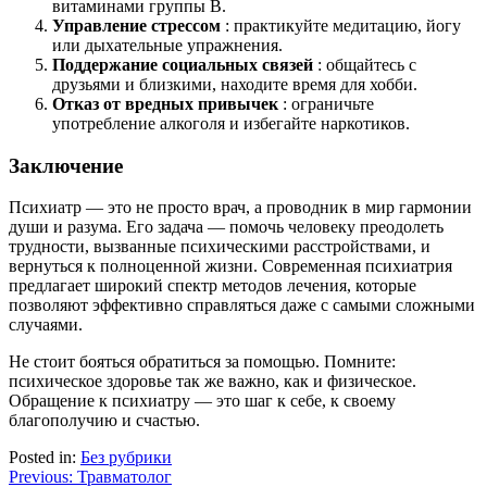
витаминами группы B.
Управление стрессом
: практикуйте медитацию, йогу
или дыхательные упражнения.
Поддержание социальных связей
: общайтесь с
друзьями и близкими, находите время для хобби.
Отказ от вредных привычек
: ограничьте
употребление алкоголя и избегайте наркотиков.
Заключение
Психиатр — это не просто врач, а проводник в мир гармонии
души и разума. Его задача — помочь человеку преодолеть
трудности, вызванные психическими расстройствами, и
вернуться к полноценной жизни. Современная психиатрия
предлагает широкий спектр методов лечения, которые
позволяют эффективно справляться даже с самыми сложными
случаями.
Не стоит бояться обратиться за помощью. Помните:
психическое здоровье так же важно, как и физическое.
Обращение к психиатру — это шаг к себе, к своему
благополучию и счастью.
Posted in:
Без рубрики
Навигация
Previous:
Травматолог