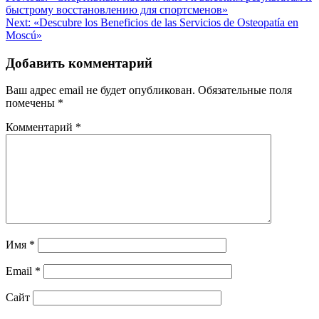
быстрому восстановлению для спортсменов»
по
Next:
«Descubre los Beneficios de las Servicios de Osteopatía en
записям
Moscú»
Добавить комментарий
Ваш адрес email не будет опубликован.
Обязательные поля
помечены
*
Комментарий
*
Имя
*
Email
*
Сайт