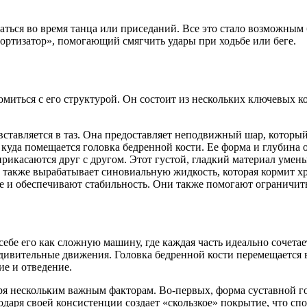
игаться во время танца или приседаний. Все это стало возможны
амортизатор», помогающий смягчить удары при ходьбе или беге.
комиться с его структурой. Он состоит из нескольких ключевых 
 вставляется в таз. Она предоставляет неподвижный шар, которы
, куда помещается головка бедренной кости. Ее форма и глубина
икасаются друг с другом. Этот густой, гладкий материал уменьш
 также вырабатывает синовиальную жидкость, которая кормит х
е и обеспечивают стабильность. Они также помогают ограничи
себе его как сложную машину, где каждая часть идеально сочетае
 удивительные движения. Головка бедренной кости перемещается
ие и отведение.
я нескольким важным факторам. Во-первых, форма суставной го
одаря своей консистенции создает «скользкое» покрытие, что с