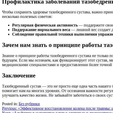
Профилактика заболеваний тазобедренн
Чтобы сохранить здоровье тазобедренного сустава, важно прин
несколько полезных советов:
Регулярная физическая активность
— поддержите свои
Поддержание нормального веса
— лишний вес создает д
Соблюдение правильной техники выполнения упражн
Зачем нам знать о принципе работы таз
Знание о принципе работы тазобедренного сустава не только п
будущем. Если мы осознаем, как функционирует этот сустав, м
медицинскими специалистами и предоставлении более точной
Заключение
Тазобедренный сустав — это не просто еще одна часть нашего
помогает нам на многих уровнях. От осознания важности регу
улучшить качество жизни. Не забывайте заботиться о своих сус
Posted in:
Без рубрики
Навигация
Previous:
«Эффективное восстановление колена после травмы: 
Next:
«Альбумин в сыворотке: ключ к здоровью и диагностике»