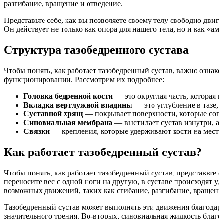
разгибание, вращение и отведение.
Представьте себе, как вы позволяете своему телу свободно дв
Он действует не только как опора для нашего тела, но и как «
Структура тазобедренного сустава
Чтобы понять, как работает тазобедренный сустав, важно озна
функционировании. Рассмотрим их подробнее:
Головка бедренной кости
— это округлая часть, которая
Вкладка вертлужной впадины
— это углубление в тазе
Суставной хрящ
— покрывает поверхности, которые сопр
Синовиальная мембрана
— выстилает сустав изнутри, а
Связки
— крепления, которые удерживают кости на мест
Как работает тазобедренный сустав?
Чтобы понять, как работает тазобедренный сустав, представьте 
переносите вес с одной ноги на другую, в суставе происходят
возможных движений, таких как сгибание, разгибание, вращен
Тазобедренный сустав может выполнять эти движения благодар
значительного трения. Во-вторых, синовиальная жидкость благ