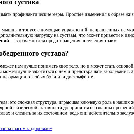
ого сустава
имать профилактические меры. Простые изменения в образе жизн
 мышцы в тонусе с помощью упражнений, направленных на укре
ополнительную нагрузку на суставы, что может привести к изно
ений
— это важно для предотвращения получения травм.
обедренного сустава?
оможет нам лучше понимать свое тело, но и может стать осново
ы можем лучше заботиться о нем и предотвращать заболевания. З
 информации о любых боли или дискомфорте.
 тела; это сложная структура, играющая ключевую роль в наши
лярной физической активности до принятия осознанных решений 
тавах и следить за их состоянием, ведь они действительно заслу
шаг за шагом к здоровью»