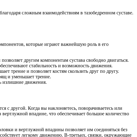
м благодаря сложным взаимодействиям в тазобедренном суставе.
компонентов, которые играют важнейшую роль в его
й позволяет другим компонентам сустава свободно двигаться.
 обеспечивают стабильность и возможность движения.
ает трение и позволяет костям скользить друг по другу.
рящ и уменьшает трение.
ть излишние движения.
тся с другой. Когда вы наклоняетесь, поворачиваетесь или
 в вертлужной впадине, что обеспечивает большое количество
ловки и вертлужной впадины позволяет им соединяться без
пособствует легкому движению. В-третьих, связки, окружающие