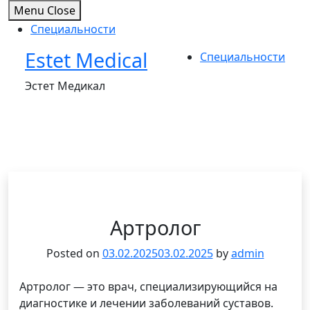
Menu
Close
Специальности
Estet Medical
Skip
Специальности
to
Эстет Медикал
content
Артролог
Posted on
03.02.2025
03.02.2025
by
admin
Артролог — это врач, специализирующийся на
диагностике и лечении заболеваний суставов.