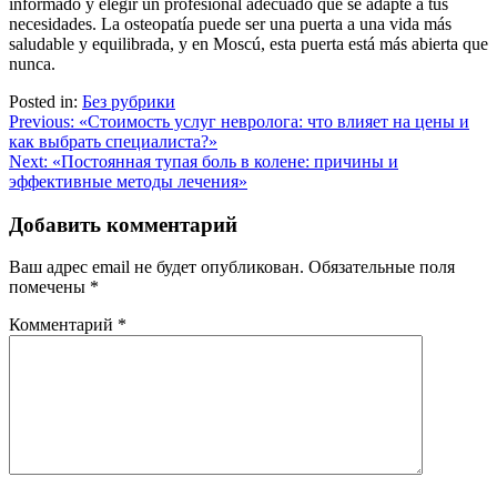
informado y elegir un profesional adecuado que se adapte a tus
necesidades. La osteopatía puede ser una puerta a una vida más
saludable y equilibrada, y en Moscú, esta puerta está más abierta que
nunca.
Posted in:
Без рубрики
Навигация
Previous:
«Стоимость услуг невролога: что влияет на цены и
как выбрать специалиста?»
по
Next:
«Постоянная тупая боль в колене: причины и
записям
эффективные методы лечения»
Добавить комментарий
Ваш адрес email не будет опубликован.
Обязательные поля
помечены
*
Комментарий
*