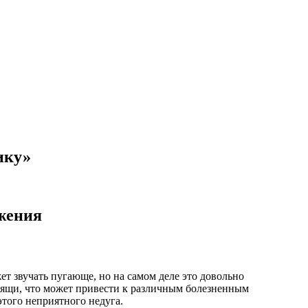
ику»
ижения
т звучать пугающе, но на самом деле это довольно
хрящи, что может привести к различным болезненным
этого неприятного недуга.