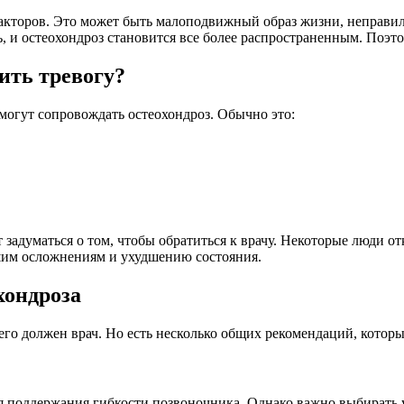
 факторов. Это может быть малоподвижный образ жизни, неправил
ь, и остеохондроз становится все более распространенным. Поэто
ить тревогу?
могут сопровождать остеохондроз. Обычно это:
т задуматься о том, чтобы обратиться к врачу. Некоторые люди о
ьшим осложнениям и ухудшению состояния.
хондроза
го должен врач. Но есть несколько общих рекомендаций, которы
ля поддержания гибкости позвоночника. Однако важно выбирать 