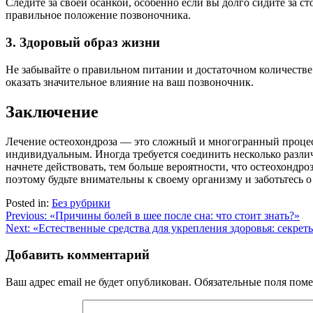
Следите за своей осанкой, особенно если вы долго сидите за 
правильное положение позвоночника.
3. Здоровый образ жизни
Не забывайте о правильном питании и достаточном количестве
оказать значительное влияние на ваш позвоночник.
Заключение
Лечение остеохондроза — это сложный и многогранный процесс
индивидуальным. Иногда требуется соединить несколько различ
начнете действовать, тем больше вероятности, что остеохондро
поэтому будьте внимательны к своему организму и заботьтесь 
Posted in:
Без рубрики
Навигация
Previous:
«Причины болей в шее после сна: что стоит знать?»
Next:
«Естественные средства для укрепления здоровья: секре
по
записям
Добавить комментарий
Ваш адрес email не будет опубликован.
Обязательные поля пом