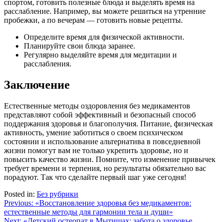
спортом, готовить полезные блюда и выделять время на
расслабление. Например, вы можете решиться на утренние
пробежки, а по вечерам — готовить новые рецепты.
Определите время для физической активности.
Планируйте свои блюда заранее.
Регулярно выделяйте время для медитации и
расслабления.
Заключение
Естественные методы оздоровления без медикаментов
представляют собой эффективный и безопасный способ
поддержания здоровья и благополучия. Питание, физическая
активность, умение заботиться о своем психическом
состоянии и использование альтернатива в повседневной
жизни помогут вам не только укрепить здоровье, но и
повысить качество жизни. Помните, что изменение привычек
требует времени и терпения, но результаты обязательно вас
порадуют. Так что сделайте первый шаг уже сегодня!
Posted in:
Без рубрики
Навигация
Previous:
«Восстановление здоровья без медикаментов:
естественные методы для гармонии тела и души»
по
Next:
«Детский остеопат в Мытищах: забота о здоровье