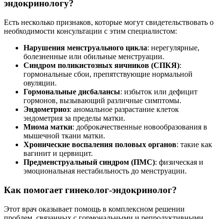
эндокринологу?
Есть несколько признаков, которые могут свидетельствовать о
необходимости консультации с этим специалистом:
Нарушения менструального цикла
: нерегулярные,
болезненные или обильные менструации.
Синдром поликистозных яичников (СПКЯ)
:
гормональные сбои, препятствующие нормальной
овуляции.
Гормональные дисбалансы
: избыток или дефицит
гормонов, вызывающий различные симптомы.
Эндометриоз
: аномальное разрастание клеток
эндометрия за пределы матки.
Миома матки
: доброкачественные новообразования в
мышечной ткани матки.
Хронические воспаления половых органов
: такие как
вагинит и цервицит.
Предменструальный синдром (ПМС)
: физическая и
эмоциональная нестабильность до менструации.
Как помогает гинеколог-эндокринолог?
Этот врач оказывает помощь в комплексном решении
проблем, связанных с гормональными и репродуктивными