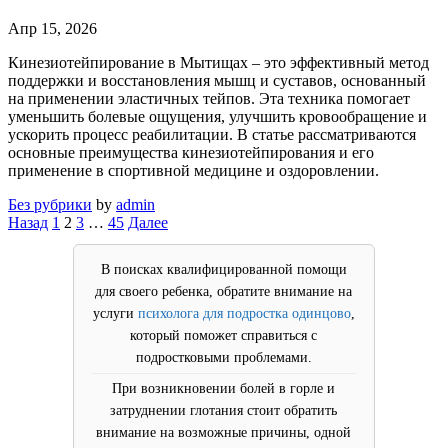
Апр 15, 2026
Кинезиотейпирование в Мытищах – это эффективный метод
поддержки и восстановления мышц и суставов, основанный
на применении эластичных тейпов. Эта техника помогает
уменьшить болевые ощущения, улучшить кровообращение и
ускорить процесс реабилитации. В статье рассматриваются
основные преимущества кинезиотейпирования и его
применение в спортивной медицине и оздоровлении.
Без рубрики
by
admin
Пагинация
Назад
1
2
3
…
45
Далее
записей
В поисках квалифицированной помощи
для своего ребенка, обратите внимание на
услуги
психолога для подростка одинцово
,
который поможет справиться с
подростковыми проблемами.
При возникновении болей в горле и
затруднении глотания стоит обратить
внимание на возможные причины, одной