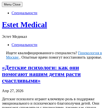
Menu
Close
Специальности
Skip
Estet Medical
to
content
Эстет Медикал
Специальности
Ищете квалифицированного специалиста?
Гинекология в
Москве
. Опытные врачи помогут восстановить здоровье.
«Детские психологи: как они
помогают нашим детям расти
счастливыми»
Апр 27, 2026
Детские психологи играют ключевую роль в поддержке
эмоционального и психического благополучия детей. Они
помогают справляться с трудностями, такими как страхи,