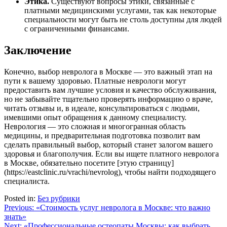
Этика.
Существуют вопросы этики, связанные с
платными медицинскими услугами, так как некоторые
специальности могут быть не столь доступны для людей
с ограниченными финансами.
Заключение
Конечно, выбор невролога в Москве — это важный этап на
пути к вашему здоровью. Платные неврологи могут
предоставить вам лучшие условия и качество обслуживания,
но не забывайте тщательно проверять информацию о враче,
читать отзывы и, в идеале, консультироваться с людьми,
имевшими опыт обращения к данному специалисту.
Неврология — это сложная и многогранная область
медицины, и предварительная подготовка позволит вам
сделать правильный выбор, который станет залогом вашего
здоровья и благополучия. Если вы ищете платного невролога
в Москве, обязательно посетите [этую страницу]
(https://eastclinic.ru/vrachi/nevrolog), чтобы найти подходящего
специалиста.
Posted in:
Без рубрики
Навигация
Previous:
«Стоимость услуг невролога в Москве: что важно
знать»
по
Next:
«Профессиональные остеопаты Москвы: как выбрать