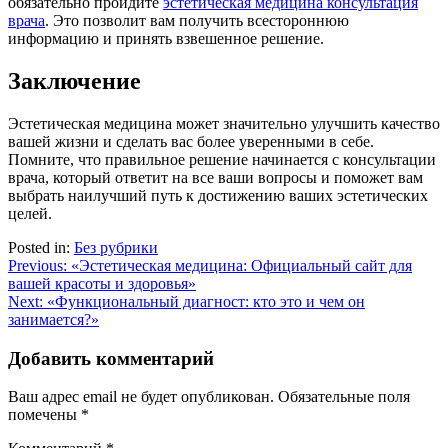
обязательно пройдите
эстетическая медицина консультация
врача
. Это позволит вам получить всестороннюю
информацию и принять взвешенное решение.
Заключение
Эстетическая медицина может значительно улучшить качество
вашей жизни и сделать вас более уверенными в себе.
Помните, что правильное решение начинается с консультации
врача, который ответит на все ваши вопросы и поможет вам
выбрать наилучший путь к достижению ваших эстетических
целей.
Posted in:
Без рубрики
Навигация
Previous:
«Эстетическая медицина: Официальный сайт для
вашей красоты и здоровья»
по
Next:
«Функциональный диагност: кто это и чем он
записям
занимается?»
Добавить комментарий
Ваш адрес email не будет опубликован.
Обязательные поля
помечены
*